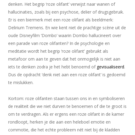
denken. Het begrip ‘roze olifant’ verwijst naar wanen of
hallucinaties, zoals bij een psychose, delier of drugsgebruik.
Er is een biermerk met een roze olifant als beeldmerk:
Delirium Tremens. En wie kent niet de prachtige scène uit de
oude Disneyfilm ‘Dombo’ waarin Dombo hallucineert over
een parade van roze olifanten? In de psychologie en
meditatie wordt het begrip ‘roze olifant’ gebruikt als
metafoor om aan te geven dat het onmogelijk is niet aan
iets te denken zodra je het hebt benoemd of
gevisualiseerd
.
Dus de opdracht ‘denk niet aan een roze olifant’ is gedoemd
te mislukken.
Kortom: roze olifanten staan tussen ons in en symboliseren
de realiteit die we niet durven te benoemen of die te groot is
om te verdragen. Als er ergens een roze olifant in de kamer
rondloopt, herken je die aan een heleboel emotie en
commotie, die het echte probleem nét niet bij de kladden