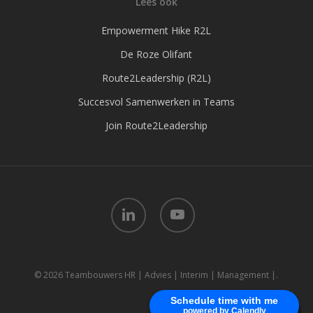
Lees ook
Empowerment Hike R2L
De Roze Olifant
Route2Leadership (R2L)
Succesvol Samenwerken in Teams
Join Route2Leadership
linkedin
youtube
© 2026 Teambouwers HR | Advies | Interim | Management |.
Schedule time with me
powered by Calendly