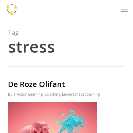
Skip
Men
to
main
content
Tag
stress
De Roze Olifant
By
Action Learning
,
Coaching
,
Leiderschapscoaching