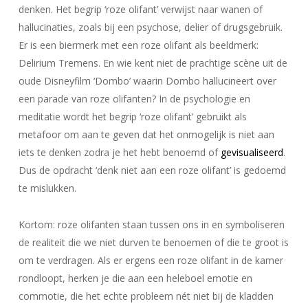
denken. Het begrip ‘roze olifant’ verwijst naar wanen of
hallucinaties, zoals bij een psychose, delier of drugsgebruik.
Er is een biermerk met een roze olifant als beeldmerk:
Delirium Tremens. En wie kent niet de prachtige scène uit de
oude Disneyfilm ‘Dombo’ waarin Dombo hallucineert over
een parade van roze olifanten? In de psychologie en
meditatie wordt het begrip ‘roze olifant’ gebruikt als
metafoor om aan te geven dat het onmogelijk is niet aan
iets te denken zodra je het hebt benoemd of
gevisualiseerd
.
Dus de opdracht ‘denk niet aan een roze olifant’ is gedoemd
te mislukken.
Kortom: roze olifanten staan tussen ons in en symboliseren
de realiteit die we niet durven te benoemen of die te groot is
om te verdragen. Als er ergens een roze olifant in de kamer
rondloopt, herken je die aan een heleboel emotie en
commotie, die het echte probleem nét niet bij de kladden