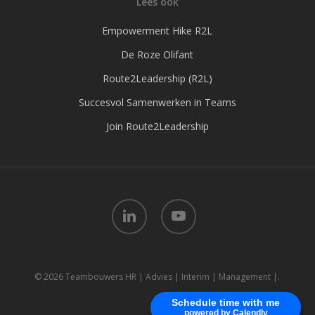
Lees ook
Empowerment Hike R2L
De Roze Olifant
Route2Leadership (R2L)
Succesvol Samenwerken in Teams
Join Route2Leadership
linkedin
youtube
© 2026 Teambouwers HR | Advies | Interim | Management |.
Schedule time with me
powered by Calendly