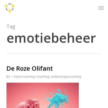
Skip
Men
to
main
content
Tag
emotiebeheer
De Roze Olifant
By
Action Learning
,
Coaching
,
Leiderschapscoaching