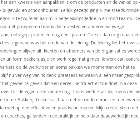
at het een kwestie van aanpakken is om de producten en de winkel op
k bijgevuld en schoonhouden. Eerlijk gezegd ging ik me steeds minde
gon ik te twijfelen aan mijn begeleidingsgedoe in en rond teams. De
gehad met groepen en teams die moesten veranderen vanwege
rstand, onbegrip, praten en nog eens praten. Doe er dan nog maar een
aches tegenaan was het credo van de leiding. De leiding liet het over 
anderingen blijven uit, klanten en afnemers van de organisaties werd
 een uniform bakkersjasje en werk regelmatig mee. Ik werk dan concre
erkers op de werkvloer en soms pakken we momenten om het te
 blijf nu ver weg van ‘Ik denk’ praatsessies waarin alleen maar gespro
 het gevoel te geven dat een dergelijke traject er toe doet. Na deze
ver tot de eigen orde van de dag. Thans werk ik als blij mens (en ni
mee in de Bakkerij. Lekker tastbaar met de ondernemer en medewerke
dan wel op een effectieve en praktische manier. Mijn credo, stop met
rs en coaches, ga landen in de praktijk en help daar daadwerkelijk mee.