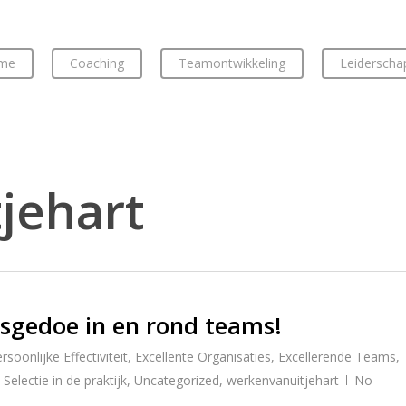
me
Coaching
Teamontwikkeling
Leiderscha
jehart
sgedoe in en rond teams!
soonlijke Effectiviteit
,
Excellente Organisaties
,
Excellerende Teams
,
,
Selectie in de praktijk
,
Uncategorized
,
werkenvanuitjehart
No