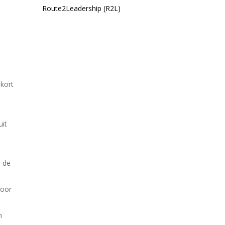
Route2Leadership (R2L)
 kort
uit
n de
voor
n