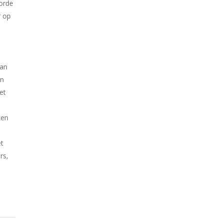
 orde
r op
aan
en
et
ken
et
rs,