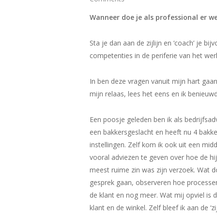
Wanneer doe je als professional er we
Sta je dan aan de zijlijn en ‘coach’ je b
competenties in de periferie van het we
In ben deze vragen vanuit mijn hart gaa
mijn relaas, lees het eens en ik benieuw
Een poosje geleden ben ik als bedrijfsad
een bakkersgeslacht en heeft nu 4 bakke
instellingen. Zelf kom ik ook uit een mid
vooral adviezen te geven over hoe de hi
meest ruime zin was zijn verzoek. Wat d
gesprek gaan, observeren hoe processen
de klant en nog meer. Wat mij opviel is d
klant en de winkel. Zelf bleef ik aan de 