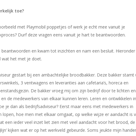
rkelijk toe?
ijvoorbeeld met Playmobil poppetjes of werk je echt mee vanuit je
rkproces? Durf deze vragen eens vanuit je hart te beantwoorden.
n beantwoorden en kwam tot inzichten en nam een besluit. Hieronder
d wat het met je doet.
viseur gestart bij een ambachtelijke broodbakker. Deze bakker stamt 
rswinkels, 3 ventwagens en leveranties aan cafetaria’s, horeca en
denstandsgezin. De bakker vroeg mij om zijn bedrijf door te lichten en
j en de medewerkers van elkaar kunnen leren. Leren en ontwikkelen i
oe je dan als bedrijfsadviseur? Eerst maar eens met medewerkers in
 lopen, hoe men met elkaar omgaat, op welke wijze er aandacht is 
at een ieder veel inzet liet zien met veel aandacht voor het brood, de
‘zijlijn’ kijken wat er op het werkveld gebeurde. Soms jeukte mijn hande