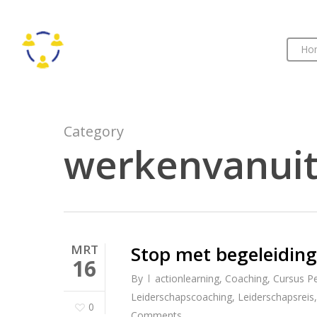
Skip
to
main
Ho
content
Category
werkenvanuit
MRT
Stop met begeleiding
16
By
actionlearning
,
Coaching
,
Cursus Per
Leiderschapscoaching
,
Leiderschapsreis
0
Comments