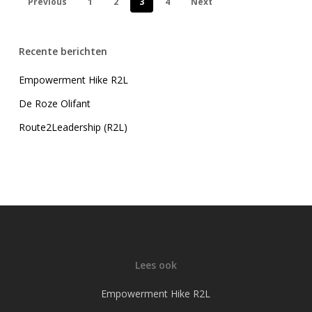
Previous
1
2
3
4
Next
Recente berichten
Empowerment Hike R2L
De Roze Olifant
Route2Leadership (R2L)
Lees ook
Empowerment Hike R2L