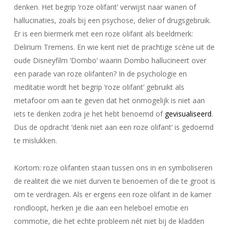
denken. Het begrip ‘roze olifant’ verwijst naar wanen of
hallucinaties, zoals bij een psychose, delier of drugsgebruik.
Er is een biermerk met een roze olifant als beeldmerk:
Delirium Tremens. En wie kent niet de prachtige scène uit de
oude Disneyfilm ‘Dombo’ waarin Dombo hallucineert over
een parade van roze olifanten? In de psychologie en
meditatie wordt het begrip ‘roze olifant’ gebruikt als
metafoor om aan te geven dat het onmogelijk is niet aan
iets te denken zodra je het hebt benoemd of
gevisualiseerd
.
Dus de opdracht ‘denk niet aan een roze olifant’ is gedoemd
te mislukken.
Kortom: roze olifanten staan tussen ons in en symboliseren
de realiteit die we niet durven te benoemen of die te groot is
om te verdragen. Als er ergens een roze olifant in de kamer
rondloopt, herken je die aan een heleboel emotie en
commotie, die het echte probleem nét niet bij de kladden