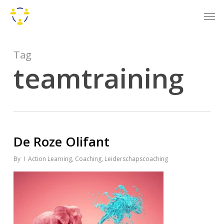
Skip
Men
to
main
content
Tag
teamtraining
De Roze Olifant
By
Action Learning
,
Coaching
,
Leiderschapscoaching