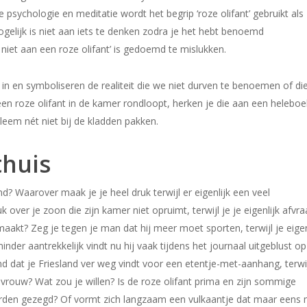
 psychologie en meditatie wordt het begrip ‘roze olifant’ gebruikt als
elijk is niet aan iets te denken zodra je het hebt benoemd
 niet aan een roze olifant’ is gedoemd te mislukken.
in en symboliseren de realiteit die we niet durven te benoemen of die
een roze olifant in de kamer rondloopt, herken je die aan een heleboe
eem nét niet bij de kladden pakken.
huis
nd? Waarover maak je je heel druk terwijl er eigenlijk een veel
k over je zoon die zijn kamer niet opruimt, terwijl je je eigenlijk afvra
aakt? Zeg je tegen je man dat hij meer moet sporten, terwijl je eigen
der aantrekkelijk vindt nu hij vaak tijdens het journaal uitgeblust op
nd dat je Friesland ver weg vindt voor een etentje-met-aanhang, terwij
e vrouw? Wat zou je willen? Is de roze olifant prima en zijn sommige
orden gezegd? Of vormt zich langzaam een vulkaantje dat maar eens