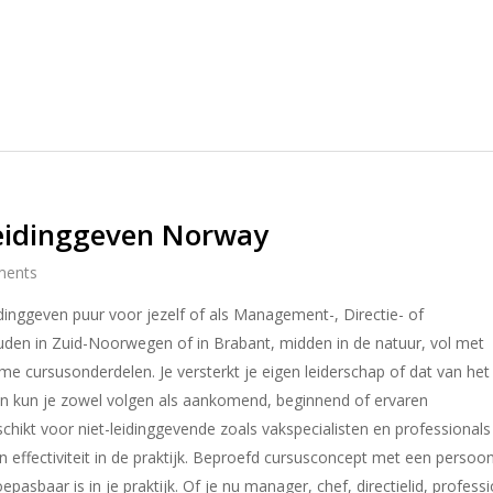
Leidinggeven Norway
ents
dinggeven puur voor jezelf of als Management-, Directie- of
den in Zuid-Noorwegen of in Brabant, midden in de natuur, vol met
zame cursusonderdelen. Je versterkt je eigen leiderschap of dat van het
en kun je zowel volgen als aankomend, beginnend of ervaren
schikt voor niet-leidinggevende zoals vakspecialisten en professionals
n effectiviteit in de praktijk. Beproefd cursusconcept met een persoon
pasbaar is in je praktijk. Of je nu manager, chef, directielid, professi