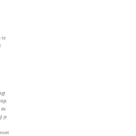
 te
l
agt
lijk
 de
l je
 moet