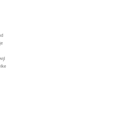
nd
je
ijl
elke