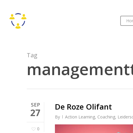
Skip
to
main
Ho
content
Tag
managementt
SEP
De Roze Olifant
27
By
Action Learning
,
Coaching
,
Leiders
0