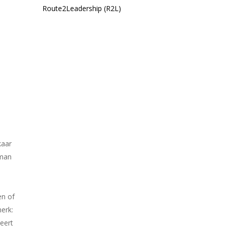
Route2Leadership (R2L)
kaar
 man
en of
merk:
eert