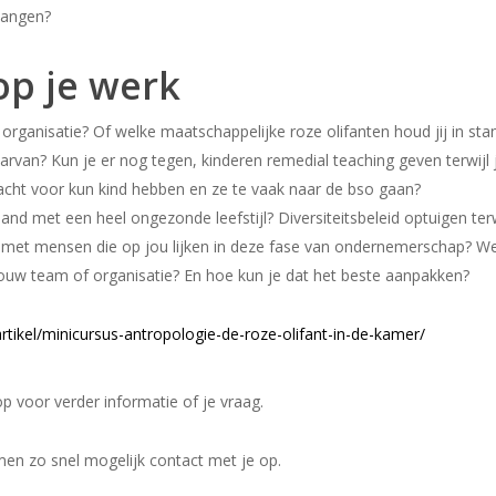
vangen?
p je werk
organisatie? Of welke maatschappelijke roze olifanten houd jij in sta
arvan? Kun je er nog tegen, kinderen remedial teaching geven terwijl 
dacht voor kun kind hebben en ze te vaak naar de bso gaan?
d met een heel ongezonde leefstijl? Diversiteitsbeleid optuigen terw
n met mensen die op jou lijken in deze fase van ondernemerschap? W
jouw team of organisatie? En hoe kun je dat het beste aanpakken?
kel/minicursus-antropologie-de-roze-olifant-in-de-kamer/
p voor verder informatie of je vraag.
en zo snel mogelijk contact met je op.