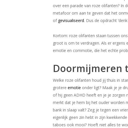
over een parade van roze olifanten? In de
metafoor om aan te geven dat het onmog
of
gevisualiseerd
. Dus de opdracht ‘denk
Kortom: roze olifanten staan tussen ons 
groot is om te verdragen. Als er ergens 
emotie en commotie, die het echte probl
Doormijmeren t
Welke roze olifanten houd jij thuis in sta
grotere
emotie
onder ligt? Maak je je dru
of hij geen ADHD heeft en je je zorgen m
merkt dat je hem bij het ouder worden min
bank in slaap valt? Zeg je tegen een vrie
eigenlijk geen zin hebt in zijn kwekkend
taboes ook mooi? Hoeft niet alles te w