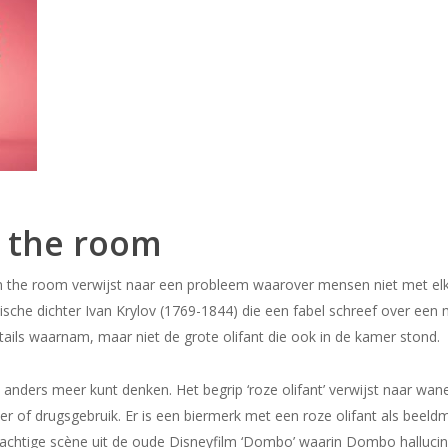
n the room
n the room verwijst naar een probleem waarover mensen niet met el
ische dichter Ivan Krylov (1769-1844) die een fabel schreef over een
ils waarnam, maar niet de grote olifant die ook in de kamer stond.
ks anders meer kunt denken. Het begrip ‘roze olifant’ verwijst naar wan
lier of drugsgebruik. Er is een biermerk met een roze olifant als beeld
rachtige scène uit de oude Disneyfilm ‘Dombo’ waarin Dombo hallucin