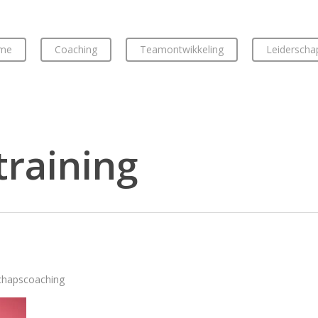
me
Coaching
Teamontwikkeling
Leiderscha
raining
chapscoaching